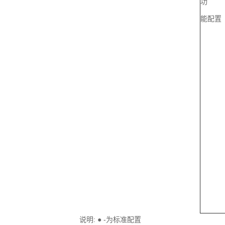
功
能配置
说明: ● -为标准配置