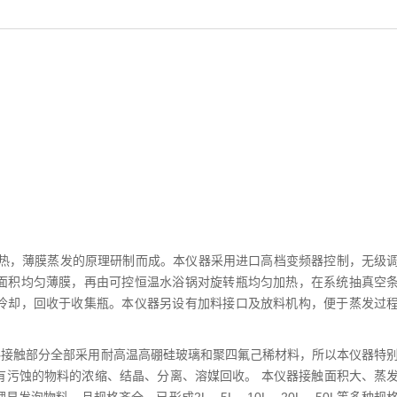
热，薄膜蒸发的原理研制而成。本仪器采用进口高档变频器控制，无级
面积均匀薄膜，再由可控恒温水浴锅对旋转瓶均匀加热，在系统抽真空
冷却，回收于收集瓶。本仪器另设有加料接口及放料机构，便于蒸发过
接触部分全部采用耐高温高硼硅玻璃和聚四氟己稀材料，所以本仪器特
有污蚀的物料的浓缩、结晶、分离、溶媒回收。 本仪器接触面积大、蒸