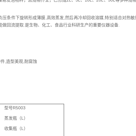
发泡物料，且规格齐全，已形成2L、5L、10L、20L、50L等多种规
压条件下旋转形成薄膜,高效蒸发,然后再冷却回收溶媒,特别适合对热敏
能做回流提取.是生物、化工、食品行业科研生产的重要仪器设备.
件,造型美观,耐腐蚀
型号R5003
蒸发瓶（L）
收集瓶（L）