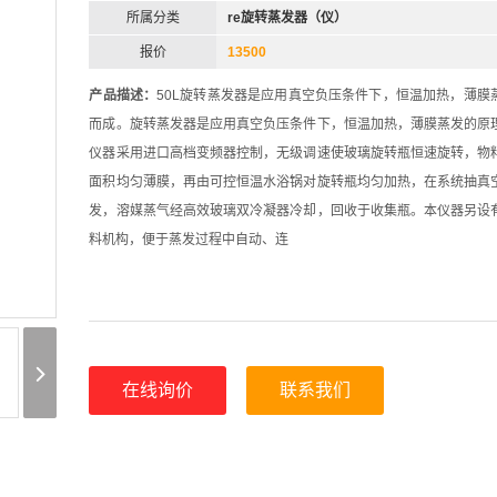
所属分类
re旋转蒸发器（仪）
报价
13500
产品描述：
50L旋转蒸发器是应用真空负压条件下，恒温加热，薄膜
而成。旋转蒸发器是应用真空负压条件下，恒温加热，薄膜蒸发的原
仪器采用进口高档变频器控制，无级调速使玻璃旋转瓶恒速旋转，物
面积均匀薄膜，再由可控恒温水浴锅对旋转瓶均匀加热，在系统抽真
发，溶媒蒸气经高效玻璃双冷凝器冷却，回收于收集瓶。本仪器另设
料机构，便于蒸发过程中自动、连
在线询价
联系我们