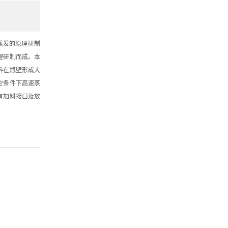
蒸发的原理研制
理研制而成。本
料在瓶壁形成大
空条件下高速蒸
有加料接口及放