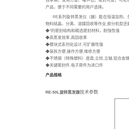
效率高、使用方便、噪声低、密封可靠，可处理易
产品，便于不同需要的用户选择。
RE系列旋转蒸发仪（器）能在恒温加热、负
物料结晶、分离、溶媒回收等作业,部分机型还
◆*的密封结构和精选密封材料，耐蚀性强
◆高蒸发效率,高回收率
◆模块式系列化设计,可扩展性强
◆装拆方便,操作方便,维修方便
◆不锈钢（特殊塑料）底盘,立柱,立轴,铝合金铸
◆关键密封件,电子原件为进口件
产品规格
技术参数
RE-
50L旋转蒸发器