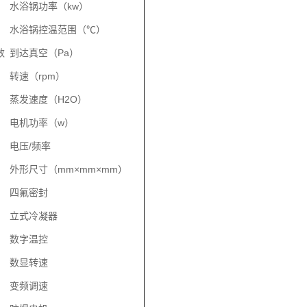
水浴锅功率（kw）
水浴锅控温范围（℃）
数
到达真空（Pa）
转速（rpm）
蒸发速度（H2O）
电机功率（w）
电压/频率
外形尺寸（mm×mm×mm）
四氟密封
立式冷凝器
数字温控
数显转速
变频调速