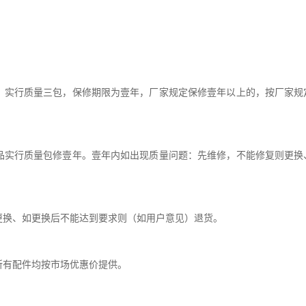
，实行质量三包，保修期限为壹年，厂家规定保修壹年以上的，按厂家规
品实行质量包修壹年。壹年内如出现质量问题：先维修，不能修复则更换
。
更换、如更换后不能达到要求则（如用户意见）退货。
所有配件均按市场优惠价提供。