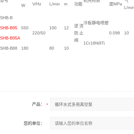
型号
机壳材质
气
V/Hz
L/min
m
功能
度MPa
W
L/mi
SHB-B
冷板静电喷塑
逆流
SHB-B95
550
100
12
220/50
防止
0.098
10
SHB-B95A
阀
1Cr18Ni9Ti
SHB-B88
180
80
10
产品：
您的单位：