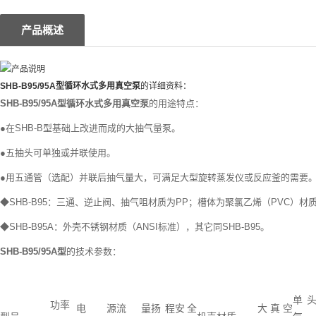
产品概述
SHB-B95/95A型
循环水式多用真空泵
的详细资料：
SHB-B95/95A型
循环水式多用真空泵
的用途特点：
●在SHB-B型基础上改进而成的大抽气量泵。
●五抽头可单独或并联使用。
●用五通管（选配）并联后抽气量大，可满足大型旋转蒸发仪或反应釜的需要
◆SHB-B95：三通、逆止阀、抽气咀材质为PP；槽体为聚氯乙烯（PVC）
◆SHB-B95A：外壳不锈钢材质（ANSI标准），其它同SHB-B95。
SHB-B95/95A型
的技术参数：
单
功率
电源
流量
扬程
安全
大真空