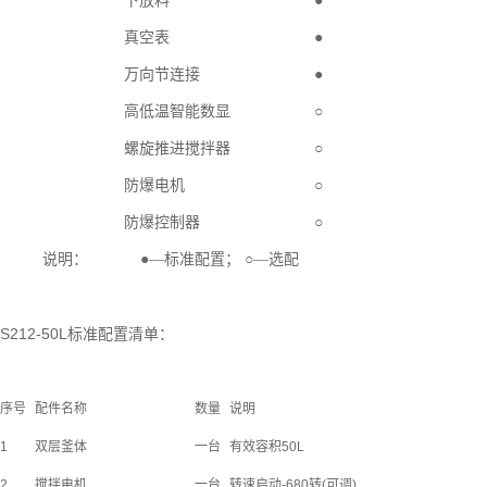
下放料
●
真空表
●
万向节连接
●
高低温智能数显
○
螺旋推进搅拌器
○
防爆电机
○
防爆控制器
○
说明：
●—
标准配置；
○—
选配
S212-50L标准配置清单：
序号
配件名称
数量
说明
1
双层釜体
一台
有效容积
50L
2
搅拌电机
一台
转速启动
-680
转
(
可调
)