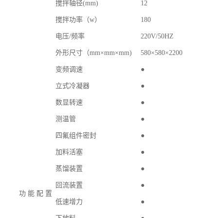
搅拌轴径
(mm)
12
搅拌功率（
w
）
180
电压
/
频率
220V/50HZ
外形尺寸（
mm×mm×mm)
580×580×2200
变频调速
●
立式冷凝器
●
数显转速
●
测温管
●
四氟组件密封
●
加料活塞
●
蒸馏装置
●
回流装置
●
功
能
配
置
低速增力
●