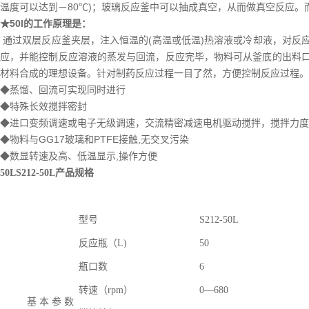
温度可以达到－80℃)；玻璃反应釜中可以抽成真空，从而做真空反应
★50l的工作原理是：
通过双层反应釜夹层，注入恒温的(高温或低温)热溶液或冷却液，对反
应，并能控制反应溶液的蒸发与回流，反应完毕，物料可从釜底的出料
材料合成的理想设备。针对制药反应过程一目了然，方便控制反应过程。
◆蒸馏、回流可实现同时进行
◆特殊长效搅拌密封
◆进口变频调速或电子无级调速，交流精密减速电机驱动搅拌，搅拌力度
◆物料与GG17玻璃和PTFE接触,无交叉污染
◆数显转速及高、低温显示,操作方便
50LS212-50L产品规格
型号
S212-50L
反应瓶（
L)
50
瓶口数
6
转速（
rpm
）
0—680
基
本
参
数