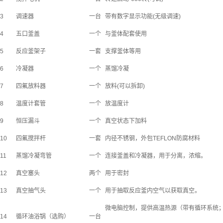
3
调速器
一台
带有数字显示功能
(
无级调速
)
4
五口釜盖
一个
与釜体配套使用
5
反应釜架子
一套
支撑釜体等用
6
冷凝器
一个
蒸馏冷凝
7
四氟放料器
一个
放料
(
可以拆卸
)
8
温度计套管
一个
放温度计
9
恒压漏斗
一个
真空状态下加料
10
四氟搅拌杆
一套
内径不锈钢，外包
TEFLON
防腐材料
11
蒸馏冷凝弯管
一个
连接釜盖和冷凝器，用于分离，浓缩。
12
真空塞头
两个
用于密封
13
真空抽气头
一个
用于抽取反应釜内空气以获取真空。
微电脑控制，提供高温热源（带有循环系统
14
循环油浴锅（选购）
一台