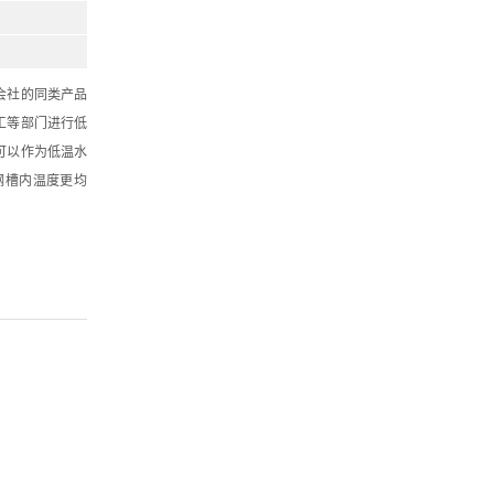
会社的同类产品
工等部门进行低
可以作为低温水
钢槽内温度更均