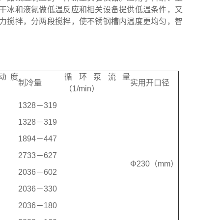
干冰和液氮做低温反应和相关设备提供低温条件，又
力搅拌，分两段搅拌，使不锈钢槽内温度更均匀，智
动度
循环泵流量
制冷量
实用开口径
（1/min）
1328－319
1328－319
1894－447
2733－627
Φ230（mm）
2036－602
2036－330
2036－180