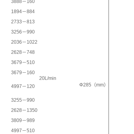
3888－160
1894－884
2733－813
3256－990
2036－1022
2628－748
3679－510
3679－160
20L/min
Φ285（mm）
4997－120
3255－990
2628－1350
3809－989
4997－510