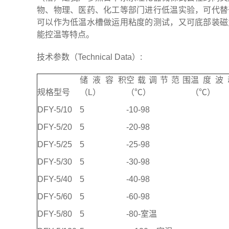
物、物理、医药、化工等部门进行低温实验，可代替
可以作为低温水槽做运用粘度的测试，又可底部装磁
能控温等特点。
技术参数（Technical Data）:
储液容积
空载调节范围
温度波
规格型号
（L）
（℃）
（℃）
DFY-5/10
5
-10-98
DFY-5/20
5
-20-98
DFY-5/25
5
-25-98
DFY-5/30
5
-30-98
DFY-5/40
5
-40-98
DFY-5/60
5
-60-98
DFY-5/80
5
-80-室温