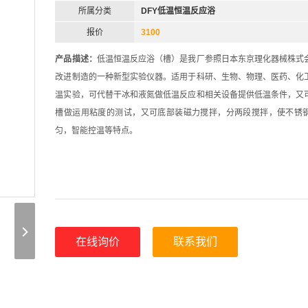
所属分类
DFY低温恒温反应浴
报价
3100
产品描述：
低温恒温反应浴（槽）是我厂参照日本东京理化器械株式
改进制造的一种新型实验仪器。适用于科研、生物、物理、医药、化
温实验，可代替干冰和液氮做低温反应和相关设备提供低温条件，又
槽做运用粘度的测试，又可底部装磁力搅拌，分两段搅拌，使不锈
匀，智能控温等特点。
在线询价
联系我们