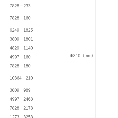
7828－233
7828－160
6249－1825
3809－1801
4829－1140
Φ310（mm）
4997－160
7828－180
10364－210
3809－989
4997－2468
7828－2178
1273－3258