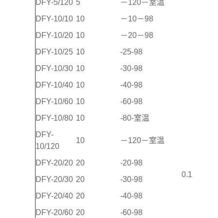
DFY-5/120
5
－120－室温
DFY-10/10
10
－10－98
DFY-10/20
10
－20－98
DFY-10/25
10
-25-98
DFY-10/30
10
-30-98
DFY-10/40
10
-40-98
DFY-10/60
10
-60-98
DFY-10/80
10
-80-室温
DFY-
10
－120－室温
10/120
DFY-20/20
20
-20-98
0.1
DFY-20/30
20
-30-98
DFY-20/40
20
-40-98
DFY-20/60
20
-60-98