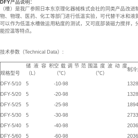
DFY
产品说明：
（槽）是我厂参照日本东京理化器械株式会社的同类产品改进
物、物理、医药、化工等部门进行低温实验，可代替干冰和液
可以作为低温水槽做运用粘度的测试，又可底部装磁力搅拌，
能控温等特点。
技术参数（Technical Data）:
储液容积
空载调节范围
温度波动度
制冷
规格型号
（L）
（℃）
（℃）
DFY-5/10
5
-10-98
132
DFY-5/20
5
-20-98
132
DFY-5/25
5
-25-98
189
DFY-5/30
5
-30-98
273
DFY-5/40
5
-40-98
203
DFY-5/60
5
-60-98
203