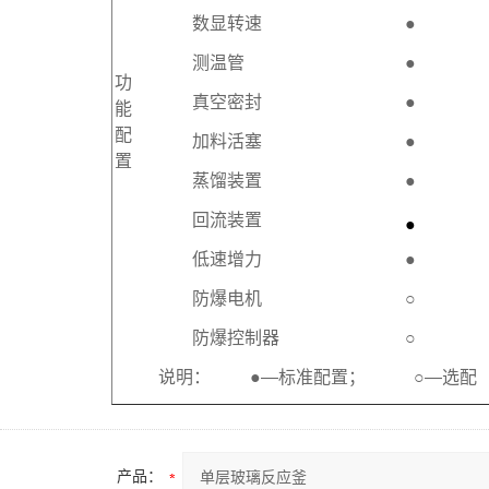
数显转速
●
测温管
●
功
真空密封
●
能
配
加料活塞
●
置
蒸馏装置
●
回流装置
●
低速增力
●
防爆电机
○
防爆控制器
○
说明： ●—标准配置； ○—选配
产品：