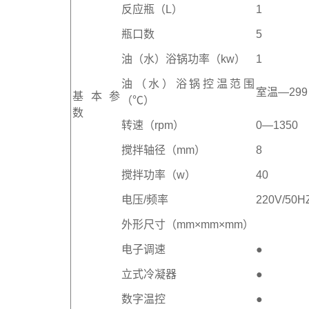
反应瓶（L）
1
瓶口数
5
油（水）浴锅功率（kw）
1
油（水）浴锅控温范围
室温—299
基 本 参
（℃）
数
转速（rpm）
0—1350
搅拌轴径（mm）
8
搅拌功率（w）
40
电压/频率
220V/50H
外形尺寸（mm×mm×mm）
电子调速
●
立式冷凝器
●
数字温控
●