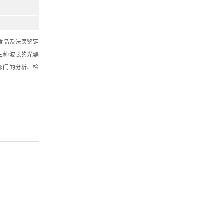
食品及法医鉴定
三种波长的光辐
部门的分析、检
。