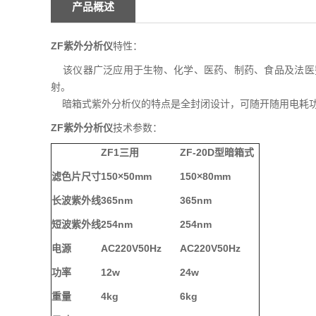
产品概述
ZF
紫外分析仪
特性：
该仪器广泛应用于生物、化学、医药、制药、食品及法医
射。
暗箱式紫外分析仪的特点是全封闭设计，可随开随用电耗功
ZF
紫外分析仪
技术参数：
ZF1三用
ZF-20D型暗箱式
滤色片尺寸
150×50mm
150×80mm
长波紫外线
365nm
365nm
短波紫外线
254nm
254nm
电源
AC220V50Hz
AC220V50Hz
功率
12w
24w
重量
4kg
6kg