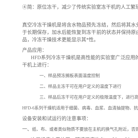
④简：原位冻干，减少了传统实验室冻干机的人工繁
真空冷冻干燥机是将含水物品预先冻结，然后将其水
于长期保存，加水后能恢复到冻干前的状态并保持原
品，冷冻干燥技术更能显示其*性。
产品应用：
HFD系列冷冻干燥机是高性能的实验室广泛应
干机上进行：
一、
样品预冻搁板表面温度控制
二、
样品主冻干可在用户定义的温度下进行
三、
样品后冻干可在用户定义的极限温度下，进行
HFD-6
系列干燥机适用于细菌、病毒、血浆、血清抽提物、抗
设备安装和试运行的注意事项
：
一、
纸、布、或者类似物质不要放在主机的换气孔附近，否