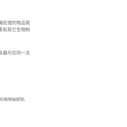
燥处理的物品易
素和其它生物制
容器可在同一冻
的植物抽提物。