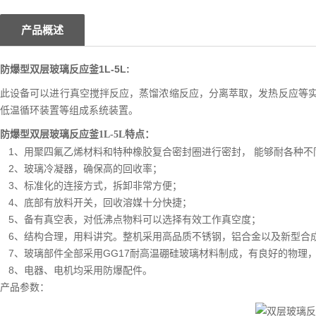
产品概述
防爆型双层玻璃反应釜1L-5L
:
此设备可以进行真空搅拌反应，蒸馏浓缩反应，分离萃取，发热反应等
低温循环装置等组成系统装置。
防爆型双层玻璃反应釜1L-5L
特点
：
1、用聚四氟乙烯材料和特种橡胶复合密封圈进行密封， 能够耐各种不
2、玻璃冷凝器，确保高的回收率；
3、标准化的连接方式，拆卸非常方便；
4、底部有放料开关，回收溶媒十分快捷；
5、备有真空表，对低沸点物料可以选择有效工作真空度；
6、结构合理，用料讲究。整机采用高品质不锈钢，铝合金以及新型合
7、玻璃部件全部采用GG17耐高温硼硅玻璃材料制成，有良好的物理
8、电器、电机均采用防爆配件。
产品参数：