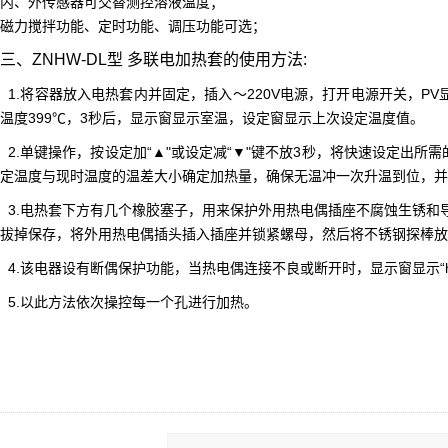
内、外传感器可交替测控溶液温度；
磁力搅拌功能、定时功能、调压功能可选；
三、ZNHW-DL型 多联电加热套的
使用方法
:
1.将容器放入电热套内并固定，插入～220V电源，打开电源开关，PV显
温度399℃，3秒后，显示窗显示室温，设定窗显示上次设定温度值。
2.单键操作，按设定加“▲"或设定减“▼"键不放3秒，将快速设定出所
定温度与现时温度的温差大小确定加热量，确保无温冲一次升温到位，并
3.电热套下方有几个橡胶塞子，用来保护外用热电偶插座不腐蚀生锈和
拔掉保存，将外用热电偶插头插入插座并锁紧螺母，然后将不锈钢探棒放
4.该电器设有断偶保护功能，当热电偶连接不良或断开时，显示窗显示“h
5.以此方法依次操控每一个孔进行加热。