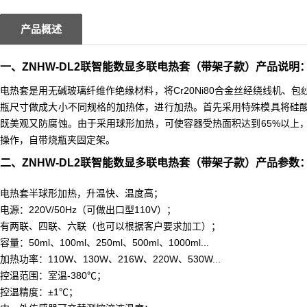
产品概述
一、ZNHW-DL2联
智能数显多联电热套（带架子款）
产品说明
电热套是用无碱玻璃纤维作绝缘材料，将Cr20Ni80合金丝经绕线机
瓶尺寸做成大小不同规格的加热体，进行加热。首先采用特殊模具将硅
既美观又防腐蚀。由于采用球形加热，可使容器受热面积达到65%以上
操作，自带烧瓶夹固定架。
二、ZNHW-DL2联
智能数显多联电热套（带架子款）
产品参数
电热套半球形加热，升温快、温度高；
电源：220V/50Hz（可做出口型110V）；
有两联、四联、六联（也可以根据客户要求加工）；
容量：50ml、100ml、250ml、500ml、1000ml...
加热功率：110W、130W、216W、220W、530W...
控温范围：室温-380℃；
控温精度：±1℃；