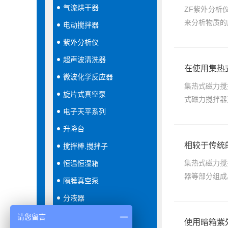
气流烘干器
ZF紫外分析
来分析物质的
电动搅拌器
紫外分析仪
超声波清洗器
在使用集热
微波化学反应器
集热式磁力搅
旋片式真空泵
式磁力搅拌器
电子天平系列
升降台
相较于传统
搅拌棒.搅拌子
集热式磁力搅
恒温恒湿箱
器等部分组成
隔膜真空泵
分液器
振荡器
请您留言
使用暗箱紫