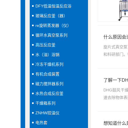
DFY低温恒温反应浴
玻璃反应釜（器）
re旋转蒸发器（仪）
循环水真空泵系列
什么原因会
高压反应釜
旋片式真空泵
和科研部门。
水（油）浴锅
冷冻干燥机系列
有机合成装置
了解一下D
磁力搅拌器系列
DHG鼓风干
水热合成反应釜
速去除物体表
干燥箱系列
ZNHW控温仪
电热套
想知道什么