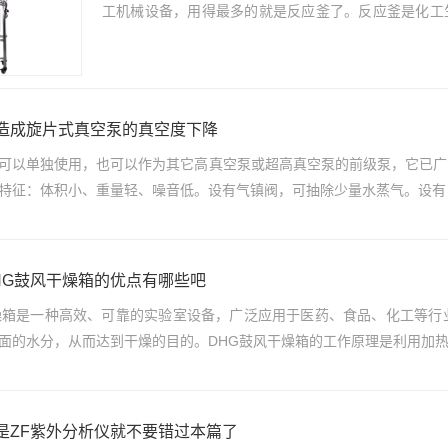
工机械设备，用得最多的就是反应釜了。反应釜是化工
农药、染料、医药等工业，用来完成硫化、硝化、...
造成旋片式真空泵的真空度下降
可以单独使用，也可以作为其它高真空泵或超高真空泵的前级泵，它已广
特征：体积小、重量轻、噪音低。设有气镇阀，可抽除少量水蒸气。设有自
HG鼓风干燥箱的优点有哪些吧
燥箱是一种高效、可靠的实验室设备，广泛应用于医药、食品、化工等行
面的水分，从而达到干燥的目的。DHG鼓风干燥箱的工作原理是利用加热元
是ZF紫外分析仪就不要错过本篇了