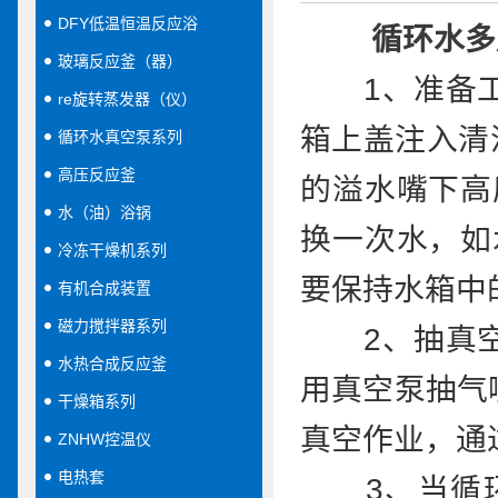
DFY低温恒温反应浴
循环水多
玻璃反应釜（器）
1、准备工
re旋转蒸发器（仪）
箱上盖注入清
循环水真空泵系列
高压反应釜
的溢水嘴下高
水（油）浴锅
换一次水，如
冷冻干燥机系列
要保持水箱中
有机合成装置
磁力搅拌器系列
2、抽真空
水热合成反应釜
用真空泵抽气
干燥箱系列
真空作业，通
ZNHW控温仪
电热套
3、当循环