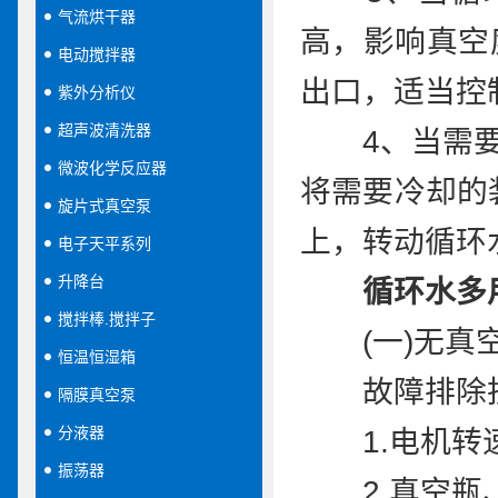
气流烘干器
高，影响真空
电动搅拌器
出口，适当控
紫外分析仪
超声波清洗器
4、当需要为
微波化学反应器
将需要冷却的
旋片式真空泵
上，转动循环
电子天平系列
升降台
循环水多
搅拌棒.搅拌子
(一)无真空
恒温恒湿箱
故障排除
隔膜真空泵
分液器
1.电机转速
振荡器
2.真空瓶、