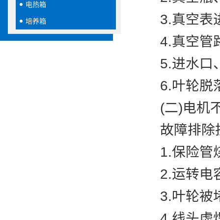
电热箱
3.真空表进
培养箱
4.真空管路
5.进水口、
6.叶轮脱落
(二)电机
故障排除
1.保险管烧
2.运转电容
3.叶轮被堵
4.线头虚焊