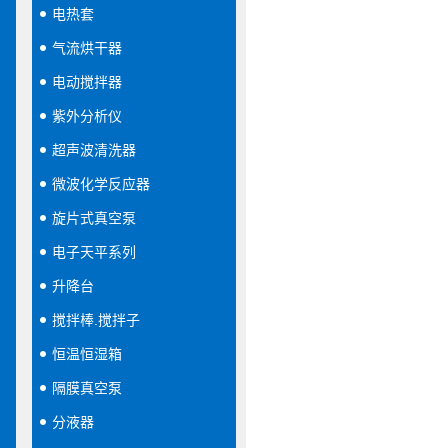
电热套
气流烘干器
电动搅拌器
紫外分析仪
超声波清洗器
微波化学反应器
旋片式真空泵
电子天平系列
升降台
搅拌棒.搅拌子
恒温恒湿箱
隔膜真空泵
分液器