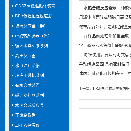
GDSZ高低温循环装置
水热合成反应釜
是一种能
DFY低温恒温反应浴
用罐体内强酸或强碱且高温
玻璃反应釜（器）
做样品前处理。是测定微量
re旋转蒸发器（仪）
在样品前处理消解重金属、
循环水真空泵系列
学、商品检验等部门的研究
每次使用后要及时将其清洗
高压反应釜
手动螺旋坚固
.
具有密封性好
,
水（油）浴锅
体内；耐老化可长期在大气
冷冻干燥机系列
有机合成装置
上一篇：
HK水热合成反应釜内壁
磁力搅拌器系列
水热合成反应釜
干燥箱系列
ZNHW控温仪