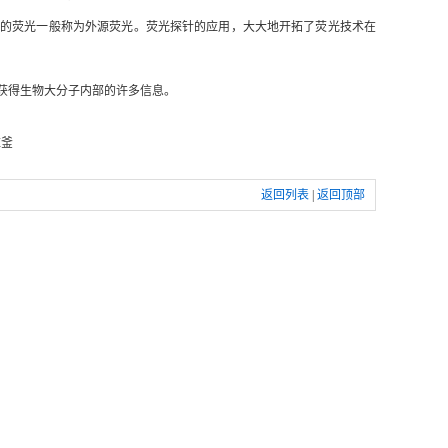
出的荧光一般称为外源荧光。荧光探针的应用，大大地开拓了荧光技术在
获得生物大分子内部的许多信息。
应釜
返回列表
|
返回顶部