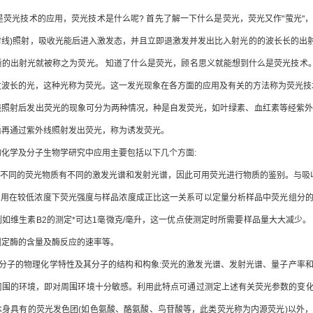
是荧光技术的应用，荧光技术是什么呢? 首先了解一下什么是荧光，荧光又作"萤光
射线)照射，吸收光能后进入激发态，并且立即退激发并发出比入射光的的波长长的出射
的出射光就被称之为荧光。 知道了什么是荧光，顾名思义就能想到什么是荧光技术。荧
长的光，这种光称为荧光。这一发光现象在各方面的应用及有关的方法称为荧光技术(fluoresc
射后发出荧光的现象可分为两种情况，种是自发荧光，如叶绿素、血红素等经紫外线
后再通过紫外线照射发出荧光，称为诱发荧光。
学及分子生物学研究中应用主要包括以下几个方面:
不同的荧光物质有不同的激发光谱和发射光谱，因此可用荧光进行物质的鉴别。与吸
用在较低浓度下荧光强度与样品浓度成正比这一关系可以定量分析样品中荧光组分的
如维生素B2的测定*可达1毫微克/毫升，这一优点使测定时所需要样品量大大减少
测定酶的含量及酶反应的速率等。
子的物理化学特性及其分子的结构和构象:荧光的激发光谱、发射光谱、量子产率和
周围的环境，即对周围环境十分敏感。利用此特点可通过测定上述有关荧光参数的变
本身具有的荧光发色团(如色氨酸、酪氨酸、鸟苷酸等，此类荧光称为内源荧光)以外