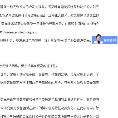
"，是指一种光致发光的冷发光现象。当某种常温物质经某种波长的入射光
光(通常波长在可见光波段);而且一旦停止入射光，发光现象也随之立即
光技术是某些物质受一定波长的光激发后，在极短时间内(10-8秒)会
ent technique)。
照射后，能发出红色的荧光，称为自发荧光;第二种是诱发荧光，即物
收光谱法相比，荧光法具有更高的选择性。
含量，常用于测定氨基酸、蛋白质、核酸的含量。荧光定量测定的一个
。 这种定量测定方法还可应用于酶催化的反应，只要反应前后有荧光强度
荧光寿命等参数不仅和分子内荧光发色基团的本身结构有关，而且还强
化来研究荧光发色团所在部位的微环境的特征及其变化。在此研究中，除
，可将一些特殊的荧光染料分子共价地结合或吸附在生物大分子的某一部