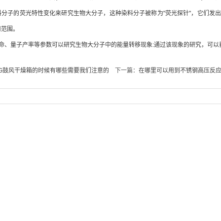
料分子的荧光特性变化来研究生物大分子，这种染料分子被称为"荧光探针"，它们发
用范围。
、量子产率等参数可以研究生物大分子中的能量转移现象:通过该现象的研究，可以
HG鼓风干燥箱的时候有哪些需要我们注意的
下一篇：
在哪里可以用到不锈钢高压反