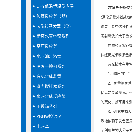
DFY低温恒温反应浴
ZF紫外分析仪
玻璃反应釜（器）
(通常是紫外线或X
re旋转蒸发器（仪）
消失。具有这种性质
循环水真空泵系列
发射出波长大于激发波
物质经过紫外线照
高压反应釜
体经荧光染料染色
水（油）浴锅
荧光技术在生物化
冷冻干燥机系列
1、物质的定性:
有机合成装置
2、定量测定:利
磁力搅拌器系列
优点是灵敏度高，例
水热合成反应釜
的变化，就可用来
干燥箱系列
3、研究生物大分
ZNHW控温仪
烈地依赖于发色团
电热套
了利用生物大分子