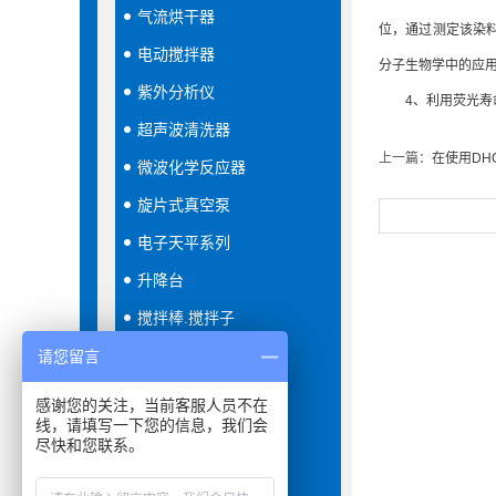
气流烘干器
位，通过测定该染
电动搅拌器
分子生物学中的应
紫外分析仪
4、利用荧光寿命
超声波清洗器
上一篇：
在使用D
微波化学反应器
旋片式真空泵
电子天平系列
升降台
搅拌棒.搅拌子
恒温恒湿箱
请您留言
隔膜真空泵
感谢您的关注，当前客服人员不在
线，请填写一下您的信息，我们会
分液器
尽快和您联系。
振荡器