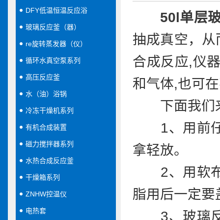
DFY低温恒温反应浴
50l单层
玻璃反应釜（器）
抽成真空，从
re旋转蒸发器（仪）
合成反应,仪
循环水真空泵系列
高压反应釜
和气体,也可
水（油）浴锅
下面我们
冷冻干燥机系列
1、用前仔
有机合成装置
磁力搅拌器系列
拿轻放。
水热合成反应釜
2、用软布(
干燥箱系列
脂用后一定要
ZNHW控温仪
电热套
3、玻璃反