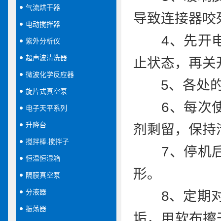
气流烘干器
导致连接器咬
电动搅拌器
4、先开电
紫外分析仪
超声波清洗器
止状态，再关
微波化学反应器
5、各处的
旋片式真空泵
6、每次使
电子天平系列
升降台
剂剩留，保持
搅拌棒.搅拌子
7、停机后
恒温恒湿箱
形。
隔膜真空泵
分液器
8、定期对密
振荡器
垢，用软布擦