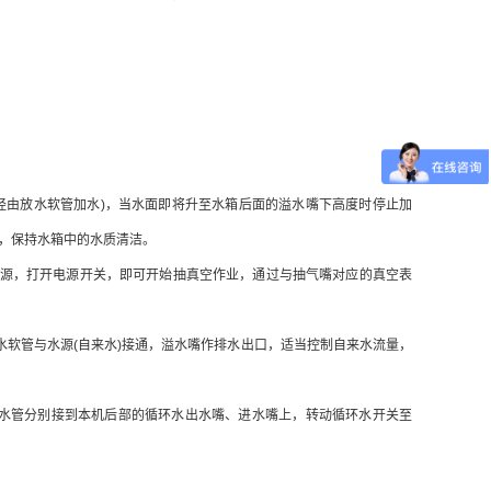
由放水软管加水)，当水面即将升至水箱后面的溢水嘴下高度时停止加
，保持水箱中的水质清洁。
源，打开电源开关，即可开始抽真空作业，通过与抽气嘴对应的真空表
软管与水源(自来水)接通，溢水嘴作排水出口，适当控制自来水流量，
水管分别接到本机后部的循环水出水嘴、进水嘴上，转动循环水开关至