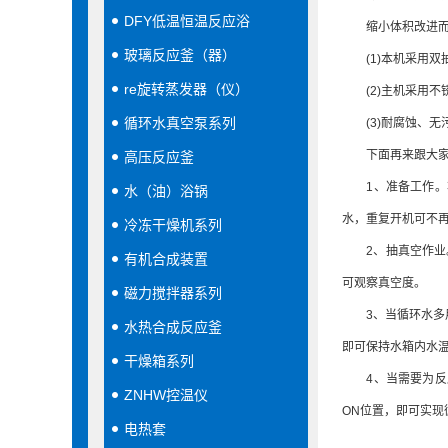
DFY低温恒温反应浴
缩小体积改进而成
玻璃反应釜（器）
(1)本机采用双
re旋转蒸发器（仪）
(2)主机采用不
循环水真空泵系列
(3)耐腐蚀、无
下面再来跟大家
高压反应釜
1、准备工作。将
水（油）浴锅
水，重复开机可不
冷冻干燥机系列
2、抽真空作业。
有机合成装置
可观察真空度。
磁力搅拌器系列
3、当循环水多用
水热合成反应釜
即可保持水箱内水
干燥箱系列
4、当需要为反应
ZNHW控温仪
ON位置，即可实现
电热套