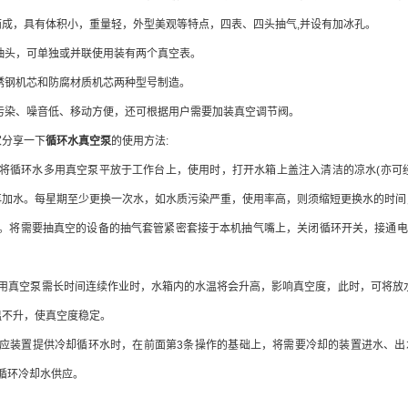
，具有体积小，重量轻，外型美观等特点，四表、四头抽气,并设有加冰孔。
抽头，可单独或并联使用装有两个真空表。
锈钢机芯和防腐材质机芯两种型号制造。
污染、噪音低、移动方便，还可根据用户需要加装真空调节阀。
分享一下
循环水真空泵
的使用方法:
循环水多用真空泵平放于工作台上，使用时，打开水箱上盖注入清洁的凉水(亦可经
再加水。每星期至少更换一次水，如水质污染严重，使用率高，则须缩短更换水的时间
将需要抽真空的设备的抽气套管紧密套接于本机抽气嘴上，关闭循环开关，接通电
真空泵需长时间连续作业时，水箱内的水温将会升高，影响真空度，此时，可将放水
温不升，使真空度稳定。
装置提供冷却循环水时，在前面第3条操作的基础上，将需要冷却的装置进水、出
循环冷却水供应。