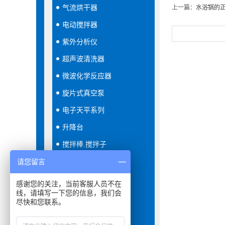
气流烘干器
上一篇：
水浴锅的
电动搅拌器
紫外分析仪
超声波清洗器
微波化学反应器
旋片式真空泵
电子天平系列
升降台
搅拌棒.搅拌子
恒温恒湿箱
请您留言
隔膜真空泵
感谢您的关注，当前客服人员不在
线，请填写一下您的信息，我们会
分液器
尽快和您联系。
振荡器