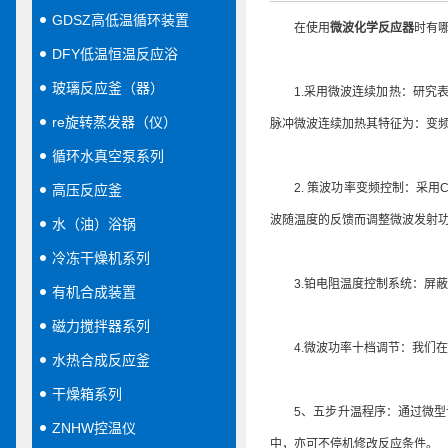
GDSZ高低温循环装置
在使用
微波化学反应器
时有
DFY低温恒温反应浴
玻璃反应釜（器）
1.采用微波连续加热：研究表明
re旋转蒸发器（仪）
脉冲微波连续加热其特征为：变
循环水真空泵系列
2. 策波功率变频控制：采用C
高压反应釜
波随温度的反馈而调整微波发射
水（油）浴锅
冷冻干燥机系列
3.铂电阻温度控制系统：屏蔽
有机合成装置
磁力搅拌器系列
4.微波功率十档调节：我们在
水热合成反应釜
干燥箱系列
5、五步升温程序：通过微型计
ZNHW控温仪
中，亦可不停机修改反应条件。