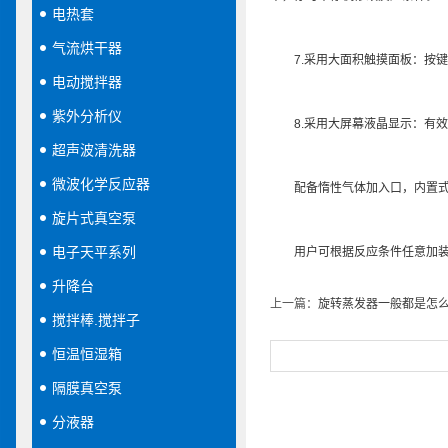
电热套
气流烘干器
7.采用大面积触摸面板：按键
电动搅拌器
紫外分析仪
8.采用大屏幕液晶显示：有效像
超声波清洗器
微波化学反应器
配备惰性气体加入口，内置式
旋片式真空泵
电子天平系列
用户可根据反应条件任意加装标准接
升降台
上一篇：
旋转蒸发器一般都是怎
搅拌棒.搅拌子
恒温恒湿箱
隔膜真空泵
分液器