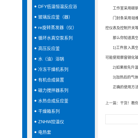
DFY低温恒温反应浴
工作室采用碳钢板
玻璃反应釜（器）
门封条采用硅橡胶
re旋转蒸发器（仪）
控仪表及控制开关
循环水真空泵系列
那么你知道真空干
1)工件放入真空
高压反应釜
可能使观察窗钢化
水（油）浴锅
2)如果按先升温
冷冻干燥机系列
3)加热后的气体
有机合成装置
正确的使用方法应
磁力搅拌器系列
水热合成反应釜
上一篇：
干货！教
干燥箱系列
ZNHW控温仪
电热套