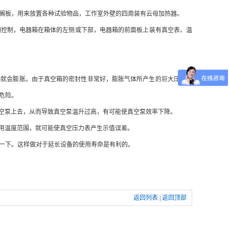
搁板，用来放置各种试验物品，工作室外壁的四周装有云母加热器。
控制，电器箱在箱体的左侧或下部，电器箱的前面板上装有真空表、温
就会膨胀。由于真空箱的密封性非常好，膨胀气体所产生的巨大压力有
危险。
空泵上去，从而导致真空泵温升过高，有可能使真空泵效率下降。
用温度范围，就可能使真空压力表产生示值误差。
一下。这样做对于延长设备的使用寿命是有利的。
返回列表
|
返回顶部