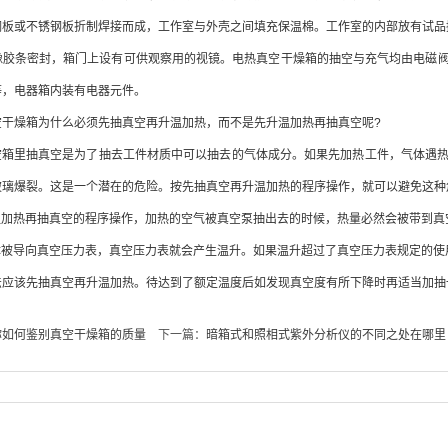
或不锈钢板折制焊接而成，工作室与外壳之间填充保温棉。工作室的内部放有试品
条密封，箱门上设有可供观察用的视镜。电热真空干燥箱的抽空与充气均由电磁阀
等，电器箱内装有电器元件。
燥箱为什么必须先抽真空再升温加热，而不是先升温加热再抽真空呢?
箱里抽真空是为了抽去工件材质中可以抽去的气体成分。如果先加热工件，气体遇热
玻璃爆裂。这是一个潜在的危险。按先抽真空再升温加热的程序操作，就可以避免这种
加热再抽真空的程序操作，加热的空气被真空泵抽出去的时候，热量必然会被带到真
被导向真空压力表，真空压力表就会产生温升。如果温升超过了真空压力表规定的使
该先抽真空再升温加热。待达到了额定温度后如发现真空度有所下降时再适当加抽
你如何鉴别真空干燥箱的质量
下一篇：
暗箱式和照相式紫外分析仪的不同之处在哪里