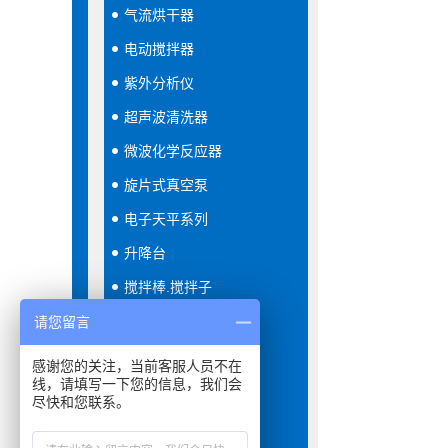
气流烘干器
电动搅拌器
紫外分析仪
超声波清洗器
微波化学反应器
旋片式真空泵
电子天平系列
升降台
搅拌棒.搅拌子
恒温恒湿箱
请您留言
隔膜真空泵
感谢您的关注，当前客服人员不在
线，请填写一下您的信息，我们会
分液器
尽快和您联系。
振荡器