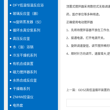
DFY低温恒温反应浴
顶置式搅拌器采用数控式无极调
玻璃反应釜（器）
药，医疗单位等多种用途。
re旋转蒸发器（仪）
正确使用电动搅拌器
循环水真空泵系列
1、
先将待搅拌
容器
平放在工作台
2、接通电源，打开电源开关。
高压反应釜
3、旋转调速旋钮，调节搅拌棒的
水（油）浴锅
4、顺时针方向调节，速度增大;
冷冻干燥机系列
有机合成装置
磁力搅拌器系列
水热合成反应釜
干燥箱系列
上一篇：
GDSZ高低温循环装置
ZNHW控温仪
电热套