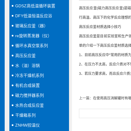
GDSZ高低温循环装置
高压反应釜(磁力高压反应釜)是
DFY低温恒温反应浴
行高温、高压下的化学反应理想的
玻璃反应釜（器）
高压反应釜材质选择小技巧
re旋转蒸发器（仪）
高压反应釜是目前实验室和生产
循环水真空泵系列
单的介绍一下高压反应釜材质选
1、目前高压反应中*常用的材质
高压反应釜
2、在压力不太高，反应介质对不
水（油）浴锅
3、若压力要求高，而且反应介
冷冻干燥机系列
有机合成装置
磁力搅拌器系列
上一篇：
在使用高压消解罐时有
水热合成反应釜
干燥箱系列
ZNHW控温仪