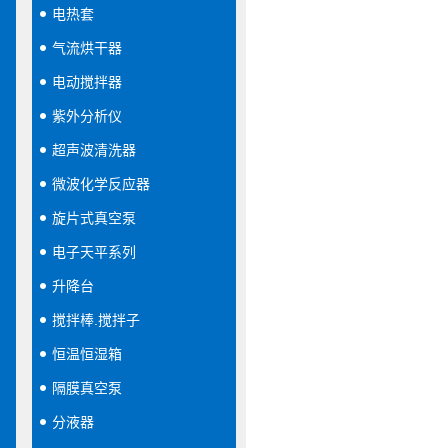
电热套
气流烘干器
电动搅拌器
紫外分析仪
超声波清洗器
微波化学反应器
旋片式真空泵
电子天平系列
升降台
搅拌棒.搅拌子
恒温恒湿箱
隔膜真空泵
分液器