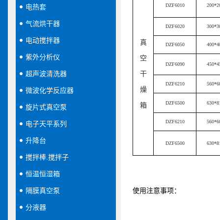
DZF6010
200*2
电热套
气流烘干器
DZF6020
300*3
电动搅拌器
真
DZF6050
400*4
紫外分析仪
空
DZF6090
450*4
超声波清洗器
干
DZF6210
560*6
燥
微波化学反应器
DZF6500
630*8
箱
旋片式真空泵
DZF6210
560*6
电子天平系列
升降台
DZF6500
630*8
搅拌棒.搅拌子
恒温恒湿箱
隔膜真空泵
使用注意事项：
分液器