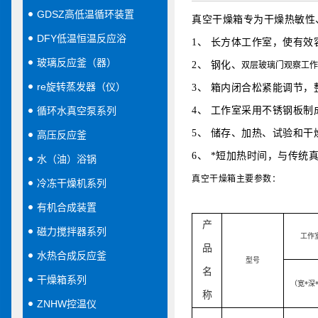
GDSZ高低温循环装置
真空干燥箱专为干燥热敏性
DFY低温恒温反应浴
1、 长方体工作室，使有
玻璃反应釜（器）
2、 钢化、
双层玻璃门观察工
re旋转蒸发器（仪）
3、 箱内闭合松紧能调节
循环水真空泵系列
4、 工作室采用不锈钢板
5、 储存、加热、试验和
高压反应釜
6、 *短加热时间，与传统
水（油）浴锅
真空干燥箱主要参数：
冷冻干燥机系列
有机合成装置
产
磁力搅拌器系列
工作
品
水热合成反应釜
型号
名
干燥箱系列
（宽*深*
称
ZNHW控温仪