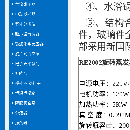
④、水浴
气流烘干器
电动搅拌器
⑤、结构
紫外分析仪
件，玻璃件
超声波清洗器
微波化学反应器
部采用新国
旋片式真空泵
RE2002旋转蒸
电子天平系列
升降台
电源电压：220V
搅拌棒.搅拌子
电机功率：120W
恒温恒湿箱
隔膜真空泵
加热功率：5KW
分液器
真 空 度：0.098M
振荡器
旋转瓶容量：2000