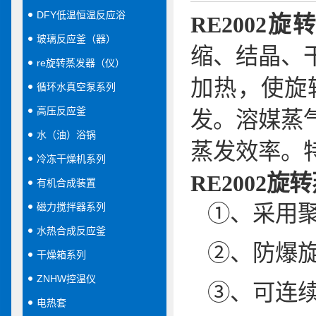
DFY低温恒温反应浴
RE2002
玻璃反应釜（器）
缩、结晶、
re旋转蒸发器（仪）
加热，使旋
循环水真空泵系列
高压反应釜
发。溶媒蒸
水（油）浴锅
蒸发效率。
冷冻干燥机系列
RE2002旋
有机合成装置
磁力搅拌器系列
①、采用
水热合成反应釜
②、防爆
干燥箱系列
ZNHW控温仪
③、可连
电热套