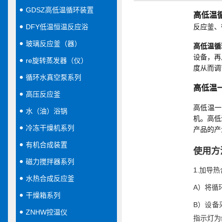
GDSZ高低温循环装置
高低温
DFY低温恒温反应浴
反应釜、
玻璃反应釜（器）
高低温循
设备，再
re旋转蒸发器（仪）
度从而调
循环水真空泵系列
高低温
高压反应釜
高低温一
水（油）浴锅
机。高低
冷冻干燥机系列
产品的产
有机合成装置
使用方
磁力搅拌器系列
1.加导
水热合成反应釜
A）将循
干燥箱系列
B）设备
ZNHW控温仪
指示灯为