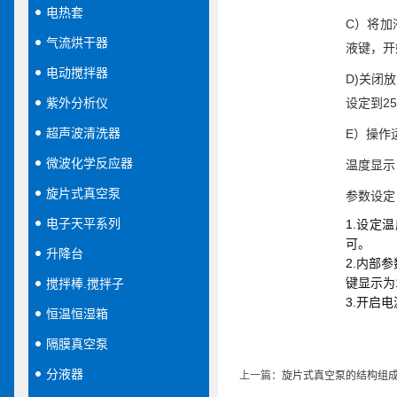
电热套
C）将加
气流烘干器
液键，开
电动搅拌器
D)关闭
紫外分析仪
设定到2
超声波清洗器
E）操作
微波化学反应器
温度显示
旋片式真空泵
参数设定
电子天平系列
1.设定
可。
升降台
2.内部
键显示为
搅拌棒.搅拌子
3.开启
恒温恒湿箱
隔膜真空泵
分液器
上一篇：
旋片式真空泵的结构组