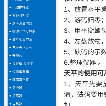
电动搅拌器
1、放置水平
紫外分析仪
2、游码归零
超声波清洗器
3、用平衡螺
微波化学反应器
旋片式真空泵
4、左盘放物
电子天平系列
5、砝码的示
升降台
6.整理仪器 。
搅拌棒.搅拌子
天平的使用可
恒温恒湿箱
隔膜真空泵
1、天平先要
分液器
清，砝码要用
振荡器
加。
电热箱