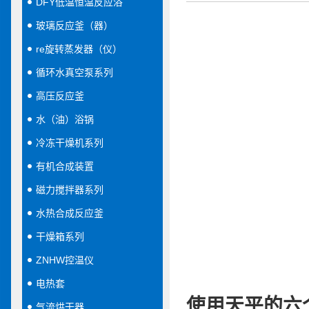
DFY低温恒温反应浴
玻璃反应釜（器）
re旋转蒸发器（仪）
循环水真空泵系列
高压反应釜
水（油）浴锅
冷冻干燥机系列
有机合成装置
磁力搅拌器系列
水热合成反应釜
干燥箱系列
ZNHW控温仪
电热套
使用天平的六
气流烘干器