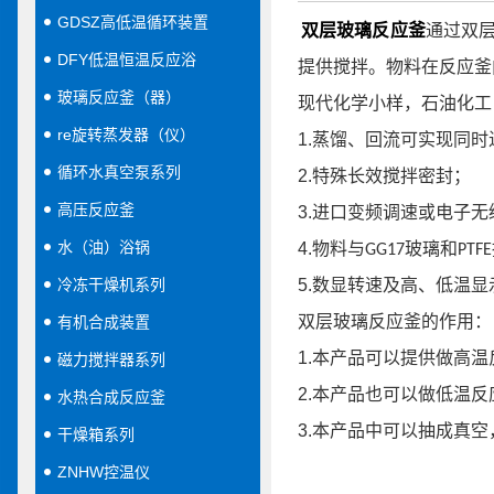
GDSZ高低温循环装置
双层玻璃反应釜
通过双
DFY低温恒温反应浴
提供搅拌。物料在反应釜
玻璃反应釜（器）
现代化学小样，石油化工
re旋转蒸发器（仪）
1.蒸馏、回流可实现同时
循环水真空泵系列
2.特殊长效搅拌密封；
高压反应釜
3.进口变频调速或电子
水（油）浴锅
4.物料与
玻璃和
GG17
PTFE
冷冻干燥机系列
5.数显转速及高、低温显
双层玻璃反应釜的作用：
有机合成装置
1.本产品可以提供做高温
磁力搅拌器系列
2.本产品也可以做低温
水热合成反应釜
3.本产品中可以抽成真
干燥箱系列
ZNHW控温仪