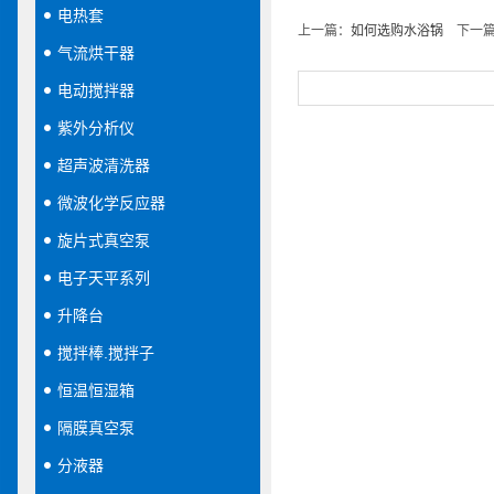
电热套
上一篇：
如何选购水浴锅
下一篇
气流烘干器
电动搅拌器
紫外分析仪
超声波清洗器
微波化学反应器
旋片式真空泵
电子天平系列
升降台
搅拌棒.搅拌子
恒温恒湿箱
隔膜真空泵
分液器