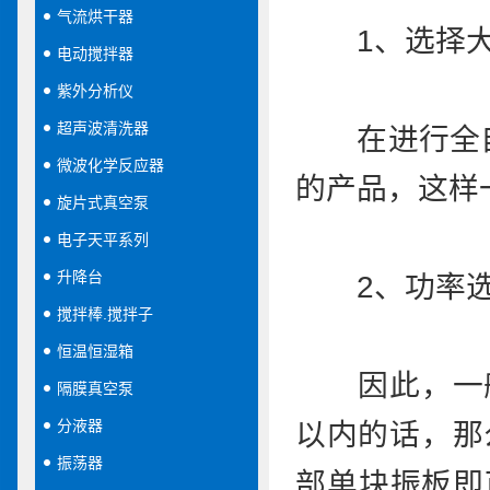
气流烘干器
1、选择大
电动搅拌器
紫外分析仪
超声波清洗器
在进行全自
微波化学反应器
的产品，这样
旋片式真空泵
电子天平系列
升降台
2、功率选
搅拌棒.搅拌子
恒温恒湿箱
因此，一般我
隔膜真空泵
分液器
以内的话，那
振荡器
部单块振板即