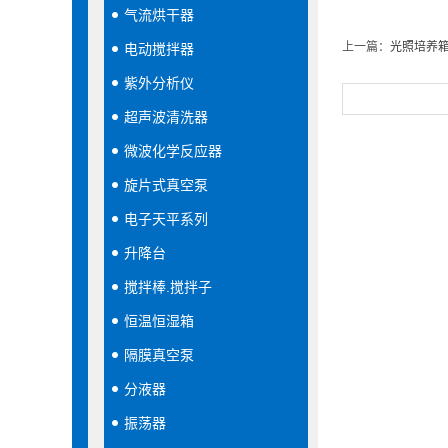
气流烘干器
上一篇：
光照培养
电动搅拌器
紫外分析仪
超声波清洗器
微波化学反应器
旋片式真空泵
电子天平系列
升降台
搅拌棒.搅拌子
恒温恒湿箱
隔膜真空泵
分液器
振荡器