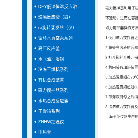
DFY低温恒温反应浴
磁力搅拌器利用了
玻璃反应釜（器）
环运动，进而在容
re旋转蒸发器（仪）
磁力搅拌器操作方
循环水真空泵系列
1.使用磁力搅拌器
2.将盛有溶液的容
高压反应釜
3.打开搅拌开关，
水（油）浴锅
4.机内装有加热
冷冻干燥机系列
5.加热温度如在7
有机合成装置
6.加热温度如超过
磁力搅拌器系列
7.带溶液搅匀之后
水热合成反应釜
8.清洁磁力搅拌器
干燥箱系列
上海予英仪器生产
ZNHW控温仪
电热套