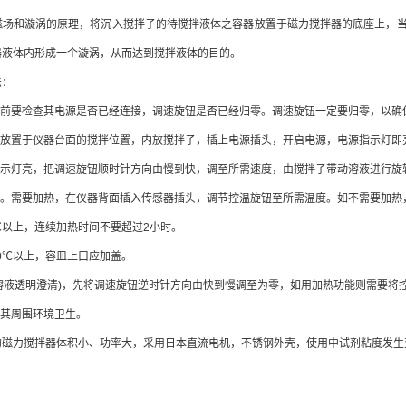
磁场和漩涡的原理，将沉入搅拌子的待搅拌液体之容器放置于磁力搅拌器的底座上，
器液体内形成一个漩涡，从而达到搅拌液体的目的。
法：
之前要检查其电源是否已经连接，调速旋钮是否已经归零。调速旋钮一定要归零，以确
器放置于仪器台面的搅拌位置，内放搅拌子，插上电源插头，开启电源，电源指示灯即
指示灯亮，把调速旋钮顺时针方向由慢到快，调至所需速度，由搅拌子带动溶液进行旋
装置。需要加热，在仪器背面插入传感器插头，调节控温旋钮至所需温度。如不需要加
0℃以上，连续加热时间不要超过2小时。
80℃以上，容皿上口应加盖。
(溶液透明澄清)，先将调速旋钮逆时针方向由快到慢调至为零，如用加热功能则需要
及其周围环境卫生。
的磁力
搅拌器体积小、功率大，采用日本直流电机，不锈钢外壳，使用中试剂粘度发生