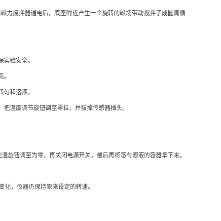
当磁力搅拌器通电后，底座附近产生一个旋转的磁场带动搅拌子成圆周循
保实验安全。
亮。
转匀和溶液。
热，把温度调节旋钮调至零位，并拔掉传感器插头。
将控温旋钮调至为零，再关闭电源开关，最后再将感有溶液的容器拿下来。
变化，仪器仍保持原来设定的转速。