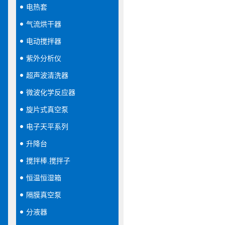
电热套
气流烘干器
电动搅拌器
紫外分析仪
超声波清洗器
微波化学反应器
旋片式真空泵
电子天平系列
升降台
搅拌棒.搅拌子
恒温恒湿箱
隔膜真空泵
分液器