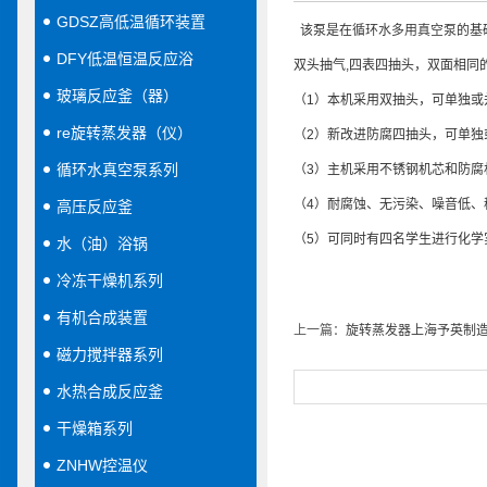
GDSZ高低温循环装置
该泵是在
循环水多用真空泵
的基
DFY低温恒温反应浴
双头抽气,四表四抽头，双面相同
玻璃反应釜（器）
（1）本机采用双抽头，可单独或
re旋转蒸发器（仪）
（2）新改进防腐四抽头，可单独
循环水真空泵系列
（3）主机采用不锈钢机芯和防腐
（4）耐腐蚀、无污染、噪音低、
高压反应釜
（5）可同时有四名学生进行化学
水（油）浴锅
冷冻干燥机系列
有机合成装置
上一篇：
旋转蒸发器上海予英制
磁力搅拌器系列
水热合成反应釜
干燥箱系列
ZNHW控温仪