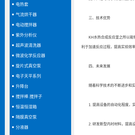
电热套
气流烘干器
三、技术优势
电动搅拌器
紫外分析仪
KH水热合成反应釜之所以能够
超声波清洗器
利于加速反应过程，提高实验效
微波化学反应器
旋片式真空泵
四、未来发展
电子天平系列
随着科学技术的不断进步和实验
升降台
搅拌棒.搅拌子
1. 提高设备的自动化程度，
恒温恒湿箱
隔膜真空泵
2. 研发新型内衬材料，提高
分液器