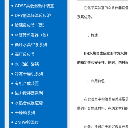
GDSZ高低温循环装置
在化学实验室的众多仪器设备中
DFY低温恒温反应浴
及其优势。
玻璃反应釜（器）
re旋转蒸发器（仪）
一、概述
循环水真空泵系列
KH水热合成反应釜
作为水热
高压反应釜
的稳定性和安全性。同时，内衬
水（油）浴锅
冷冻干燥机系列
二、应用价值
有机合成装置
磁力搅拌器系列
在实验室中扮演着至关重要的角
水热合成反应釜
需的化合物或材料。在纳米材料
干燥箱系列
ZNHW控温仪
此外，还可用于测定微量元素及