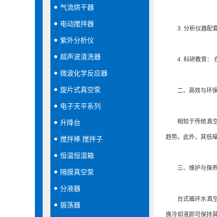
气流烘干器
电动搅拌器
3. 分析仪器配套
紫外分析仪
超声波清洗器
4. 科研教育：
微波化学反应器
旋片式真空泵
二、高效与环保
电子天平系列
相较于传统真空泵
升降台
趋势。此外，其低
搅拌棒.搅拌子
恒温恒湿箱
三、维护与保养
隔膜真空泵
分液器
台式循环水真空泵
振荡器
换冷却液即可保持