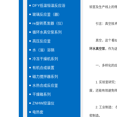
DFY低温恒温反应浴
验室及生产线上的
玻璃反应釜（器）
re旋转蒸发器（仪）
引言：真空技术
循环水真空泵系列
真空，这个看似虚
高压反应釜
环水真空泵
，作为
水（油）浴锅
冷冻干燥机系列
一、多样化的应
有机合成装置
磁力搅拌器系列
1. 实验室研究
水热合成反应釜
度，还能有效避免
干燥箱系列
ZNHW控温仪
2. 工业制造：
电热套
密制造。