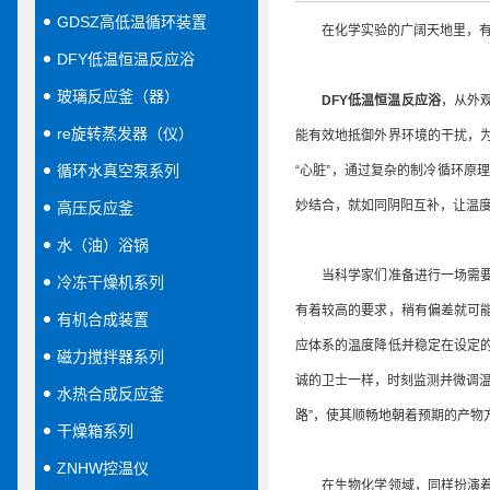
GDSZ高低温循环装置
在化学实验的广阔天地里，有这
DFY低温恒温反应浴
玻璃反应釜（器）
DFY低温恒温反应浴
，从外
re旋转蒸发器（仪）
能有效地抵御外界环境的干扰，
循环水真空泵系列
“心脏”，通过复杂的制冷循环
妙结合，就如同阴阳互补，让温
高压反应釜
水（油）浴锅
当科学家们准备进行一场需要在
冷冻干燥机系列
有着较高的要求，稍有偏差就可
有机合成装置
应体系的温度降低并稳定在设定
磁力搅拌器系列
诚的卫士一样，时刻监测并微调
水热合成反应釜
路”，使其顺畅地朝着预期的产物
干燥箱系列
ZNHW控温仪
在生物化学领域，同样扮演着重