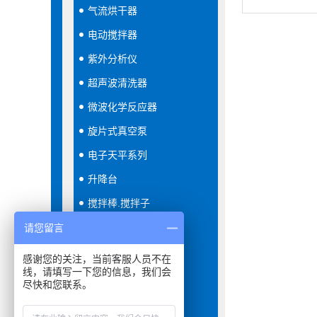
气流烘干器
电动搅拌器
紫外分析仪
超声波清洗器
微波化学反应器
旋片式真空泵
电子天平系列
升降台
搅拌棒.搅拌子
恒温恒湿箱
请您留言
隔膜真空泵
感谢您的关注，当前客服人员不在
线，请填写一下您的信息，我们会
分液器
尽快和您联系。
振荡器