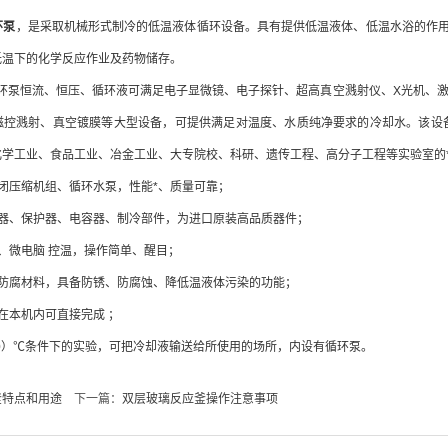
环泵
，是采取机械形式制冷的低温液体循环设备。具有提供低温液体、低温水浴的作
低温下的化学反应作业及药物储存。
环泵恒流、恒压、循环液可满足电子显微镜、电子探针、超高真空溅射仪、X光机、激
磁控溅射、真空镀膜等大型设备，可提供满足对温度、水质纯净要求的冷却水。该设
化学工业、食品工业、冶金工业、大专院校、科研、遗传工程、高分子工程等实验室的*
闭压缩机组、循环水泵，性能*、质量可靠；
电器、保护器、电容器、制冷部件，为进口原装高品质器件；
、微电脑 控温，操作简单、醒目；
用防腐材料，具备防锈、防腐蚀、降低温液体污染的功能；
在本机内可直接完成 ；
（-60）℃条件下的实验，可把冷却液输送给所使用的场所，内设有循环泵。
釜特点和用途
下一篇：
双层玻璃反应釜操作注意事项