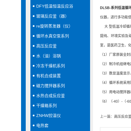
DFY低温恒温反应浴
DLSB-系列低温循
玻璃反应釜（器）
仪器，进行多功能
re旋转蒸发器（仪）
大 型低温冷却循
循环水真空泵系列
提纯、环境实验及
室，是医药卫生、
高压反应釜
（1）厂家原装全封
水（油）浴锅
（2）制冷机组继
冷冻干燥机系列
（3）数显温度显示
有机合成装置
（4）循环系统采
磁力搅拌器系列
（5）用电动搅拌器
水热合成反应釜
（6）（-40）-
干燥箱系列
ZNHW控温仪
上一篇：
高压反应
电热套