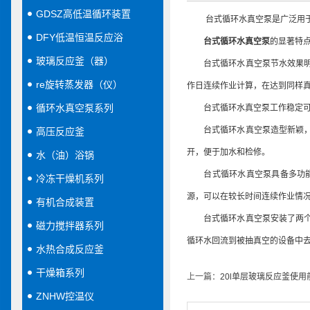
GDSZ高低温循环装置
台式循环水真空泵是广泛用于蒸
DFY低温恒温反应浴
台式循环水真空泵
的显著特
玻璃反应釜（器）
台式循环水真空泵节水效果明显
re旋转蒸发器（仪）
作日连续作业计算，在达到同样真
循环水真空泵系列
台式循环水真空泵工作稳定可
台式循环水真空泵造型新颖，使
高压反应釜
开，便于加水和检修。
水（油）浴锅
台式循环水真空泵具备多功能综
冷冻干燥机系列
源，可以在较长时间连续作业情
有机合成装置
台式循环水真空泵安装了两个抽
磁力搅拌器系列
循环水回流到被抽真空的设备中
水热合成反应釜
干燥箱系列
上一篇：
20l单层玻璃反应釜使
ZNHW控温仪