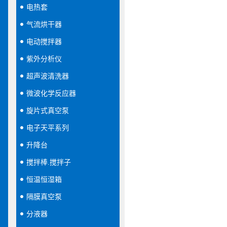
电热套
气流烘干器
电动搅拌器
紫外分析仪
超声波清洗器
微波化学反应器
旋片式真空泵
电子天平系列
升降台
搅拌棒.搅拌子
恒温恒湿箱
隔膜真空泵
分液器