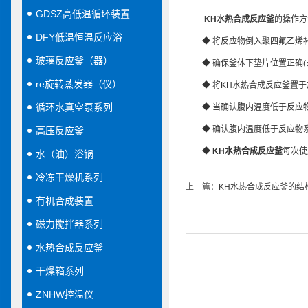
GDSZ高低温循环装置
KH水热合成反应釜
的操作方
DFY低温恒温反应浴
◆ 将反应物倒入聚四氟乙烯衬套
玻璃反应釜（器）
◆ 确保釜体下垫片位置正确(凸
re旋转蒸发器（仪）
◆ 将KH水热合成反应釜置于加
循环水真空泵系列
◆ 当确认腹内温度低于反应物
◆ 确认腹内温度低于反应物系
高压反应釜
◆
KH水热合成反应釜
每次使
水（油）浴锅
冷冻干燥机系列
上一篇：
KH水热合成反应釜的结
有机合成装置
磁力搅拌器系列
水热合成反应釜
干燥箱系列
ZNHW控温仪