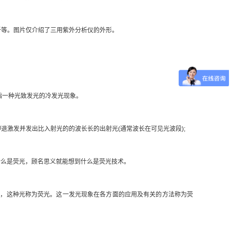
析等。图片仅介绍了三用紫外分析仪的外形。
指一种光致发光的冷发光现象。
激发并发出比入射光的的波长长的出射光(通常波长在可见光波段);
么是荧光，顾名思义就能想到什么是荧光技术。
光，这种光称为荧光。这一发光现象在各方面的应用及有关的方法称为荧