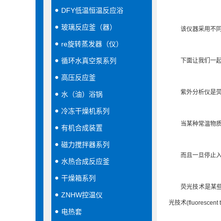
DFY低温恒温反应浴
玻璃反应釜（器）
该仪器采用不同波
re旋转蒸发器（仪）
循环水真空泵系列
下面让我们一起来
高压反应釜
紫外分析仪是荧光
水（油）浴锅
冷冻干燥机系列
当某种常温物质经某
有机合成装置
磁力搅拌器系列
而且一旦停止入射
水热合成反应釜
干燥箱系列
荧光技术是某些物
ZNHW控温仪
光技术(fluorescent 
电热套