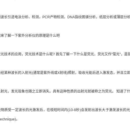
长引进电泳分析、检测，PCR产物检测，DNA指纹图谱分析，纸层分析或薄层分
了解一下紫外分析仪的原理是什么吧
技术的应用，荧光技术是什么呢? 首先了解一下什么是荧光，荧光又作"萤光"，是
种波长的入射光(通常是紫外线或X射线)照射，吸收光能后进入激发态，并且立即退
光，发光现象也随之立即消失。具有这种性质的出射光就被称之为荧光。 知道了什
质受一定波长的光激发后，在极短时间内(10-8秒)会发射出波长大于激发波长的
technique)。