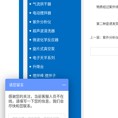
气流烘干器
物质经过紫外线照
电动搅拌器
紫外分析仪
第二种是诱发荧光
超声波清洗器
上一篇：
紫外分析
微波化学反应器
旋片式真空泵
电子天平系列
升降台
搅拌棒.搅拌子
恒温恒湿箱
请您留言
隔膜真空泵
感谢您的关注，当前客服人员不在
线，请填写一下您的信息，我们会
分液器
尽快和您联系。
振荡器