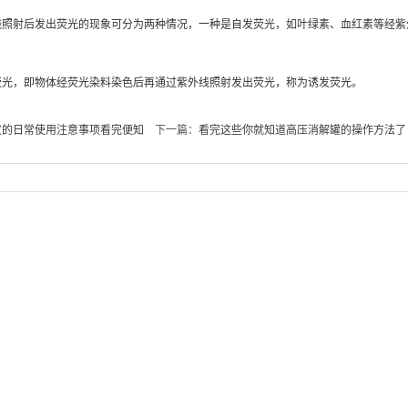
射后发出荧光的现象可分为两种情况，一种是自发荧光，如叶绿素、血红素等经紫外
，即物体经荧光染料染色后再通过紫外线照射发出荧光，称为诱发荧光。
仪的日常使用注意事项看完便知
下一篇：
看完这些你就知道高压消解罐的操作方法了