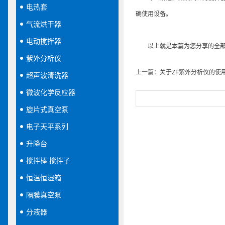
电热套
确使用设备。
气流烘干器
电动搅拌器
以上就是本篇为您分享的全部内
紫外分析仪
上一篇：
关于ZF紫外分析仪的使
超声波清洗器
微波化学反应器
旋片式真空泵
电子天平系列
升降台
搅拌棒.搅拌子
恒温恒湿箱
隔膜真空泵
分液器