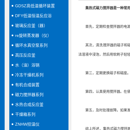
GDSZ高低温循环装置
集热式磁力搅拌器
是一种常
DFY低温恒温反应浴
玻璃反应釜（器）
首先，定期检查搅拌器的电源线
re旋转蒸发器（仪）
循环水真空泵系列
其次，清洗搅拌器的磁子和磁座
洁溶液中浸泡，然后用软刷子轻
高压反应釜
水（油）浴锅
第三，定期更换磁子和磁座。由
冷冻干燥机系列
有机合成装置
第四，认真使用搅拌器。在使用
磁力搅拌器系列
水热合成反应釜
第五，及时处理故障。如果发现
干燥箱系列
ZNHW控温仪
综上所述，集热式磁力搅拌器的