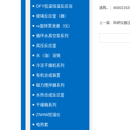
DFY低温恒温反应浴
选购，：40002162
玻璃反应釜（器）
上一篇：
科研仪器
re旋转蒸发器（仪）
循环水真空泵系列
高压反应釜
水（油）浴锅
冷冻干燥机系列
有机合成装置
磁力搅拌器系列
水热合成反应釜
干燥箱系列
ZNHW控温仪
电热套