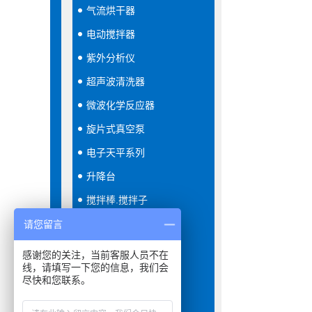
气流烘干器
电动搅拌器
紫外分析仪
超声波清洗器
微波化学反应器
旋片式真空泵
电子天平系列
升降台
搅拌棒.搅拌子
恒温恒湿箱
请您留言
隔膜真空泵
感谢您的关注，当前客服人员不在
线，请填写一下您的信息，我们会
分液器
尽快和您联系。
振荡器