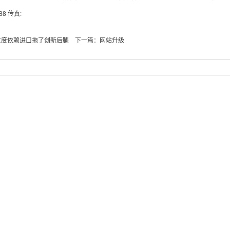
88 传真:
过度依赖进口拖了创新后腿
下一篇：
网站升级