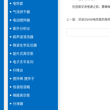
电热套
在连接交流电源之前，要确保电压
气流烘干器
上一篇：
详述ZNHW电热套的使
电动搅拌器
紫外分析仪
超声波清洗器
微波化学反应器
旋片式真空泵
电子天平系列
升降台
搅拌棒.搅拌子
恒温恒湿箱
隔膜真空泵
分液器