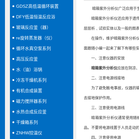
GDSZ高低温循环装置
暗箱紫外分析仪广泛应用于生物
DFY低温恒温反应浴
暗箱紫外分析仪还应用于遗传工
玻璃反应釜（器）
层层析﹑试验实体以及一般的图
re旋转蒸发器（仪）
在操作，维护暗箱紫外分析仪的
循环水真空泵系列
面跟随小编一起来了解下有哪些
一、注意仪器的安放
高压反应釜
暗箱紫外分析仪
应放在阴凉、
水（油）浴锅
二、注意电源线接地
冷冻干燥机系列
为了避免触电事故，仪器的输入
有机合成装置
去接地保护作用。
磁力搅拌器系列
三、注意使用电源线
水热合成反应釜
暗箱紫外分析仪通常使用随机附
干燥箱系列
品。不要将电源线置于人员走动
ZNHW控温仪
四、注意使用电源