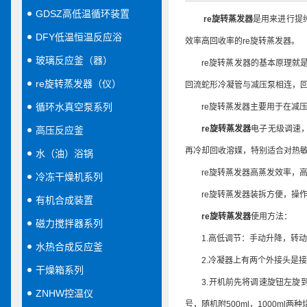
GDSZ高低温循环装置
re旋转蒸发器
是用来进行提
DFY低温恒温反应浴
效率高回收率的re旋转蒸发器。
玻璃反应釜（器）
re旋转蒸发器的基本原理就是
re旋转蒸发器（仪）
回流蛇形冷凝管与减压泵相连，
循环水真空泵系列
re旋转蒸发器主要用于在减压
re旋转蒸发器
电子无级调速
高压反应釜
再冷却回收溶媒，特别适合对热敏
水（油）浴锅
re旋转蒸发器高蒸发效率，高
冷冻干燥机系列
re旋转蒸发器装拆方便，操作
有机合成装置
re旋转蒸发器
使用方法：
磁力搅拌器系列
1.高低调节：手动升降，转动
水热合成反应釜
2.冷凝器上有两个外接头是接
干燥箱系列
3.开机前先将调速旋钮左旋到
ZNHW控温仪
号，随机附500ml，1000ml