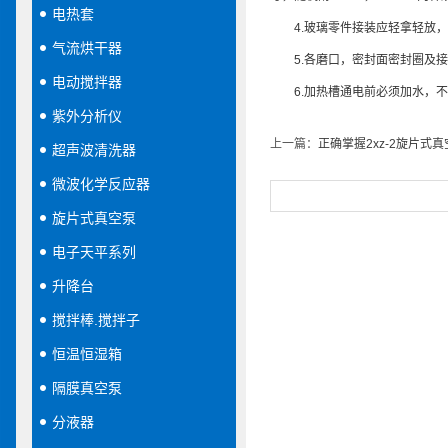
电热套
4.玻璃零件接装应轻拿轻放，
气流烘干器
5.各磨口，密封面密封圈及接
电动搅拌器
6.加热槽通电前必须加水，不
紫外分析仪
上一篇：
正确掌握2xz-2旋片式
超声波清洗器
微波化学反应器
旋片式真空泵
电子天平系列
升降台
搅拌棒.搅拌子
恒温恒湿箱
隔膜真空泵
分液器