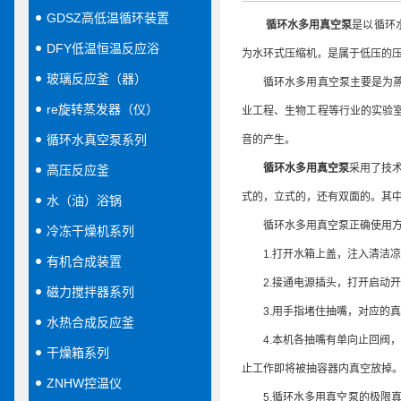
GDSZ高低温循环装置
循环水多用真空泵
是以循环
DFY低温恒温反应浴
为水环式压缩机，是属于低压的压缩
玻璃反应釜（器）
循环水多用真空泵主要是为蒸发
re旋转蒸发器（仪）
业工程、生物工程等行业的实验
循环水真空泵系列
音的产生。
循环水多用真空泵
采用了技
高压反应釜
式的，立式的，还有双面的。其
水（油）浴锅
循环水多用真空泵正确使用方
冷冻干燥机系列
1.打开水箱上盖，注入清洁凉
有机合成装置
2.接通电源插头，打开启动开
磁力搅拌器系列
3.用手指堵住抽嘴，对应的真空
水热合成反应釜
4.本机各抽嘴有单向止回阀，为
干燥箱系列
止工作即将被抽容器内真空放掉
ZNHW控温仪
5.循环水多用真空泵的极限真空