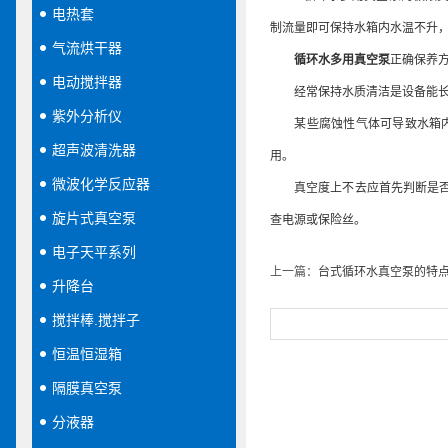
电热套
制流量即可保持水箱内水温不升
气流烘干器
循环水多用真空泵
正确保养
电动搅拌器
经常保持水质清洁是设备能长期
紫外分析仪
某些腐蚀性气体可导致水箱内水
超声波清洗器
用。
微波化学反应器
真空度上不去应首先判断是否被
旋片式真空泵
查电源或保险丝。
电子天平系列
上一篇：
台式循环水真空泵的特
升降台
搅拌棒.搅拌子
恒温恒湿箱
隔膜真空泵
分液器