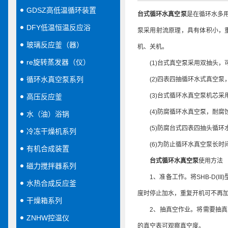
GDSZ高低温循环装置
台式循环水真空泵
是在循环水多
DFY低温恒温反应浴
泵采用射流原理，具有体积小，
玻璃反应釜（器）
机、关机。
re旋转蒸发器（仪）
(1)台式真空泵采用双抽头，
循环水真空泵系列
(2)四表四抽循环水式真空泵
(3)台式循环水真空泵机芯采
高压反应釜
(4)防腐循环水真空泵，耐腐
水（油）浴锅
(5)防腐台式四表四抽头循环
冷冻干燥机系列
(6)为防止循环水真空泵长时
有机合成装置
台式循环水真空泵
使用方法
磁力搅拌器系列
1、准备工作。将SHB-D(I
水热合成反应釜
度时停止加水，重复开机可不再
干燥箱系列
2、抽真空作业。将需要抽真空
ZNHW控温仪
的真空表可观察真空度。