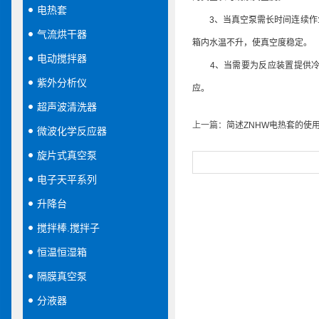
电热套
3、当真空泵需长时间连续作业
气流烘干器
箱内水温不升，使真空度稳定。
电动搅拌器
4、当需要为反应装置提供冷却
紫外分析仪
应。
超声波清洗器
上一篇：
简述ZNHW电热套的使
微波化学反应器
旋片式真空泵
电子天平系列
升降台
搅拌棒.搅拌子
恒温恒湿箱
隔膜真空泵
分液器