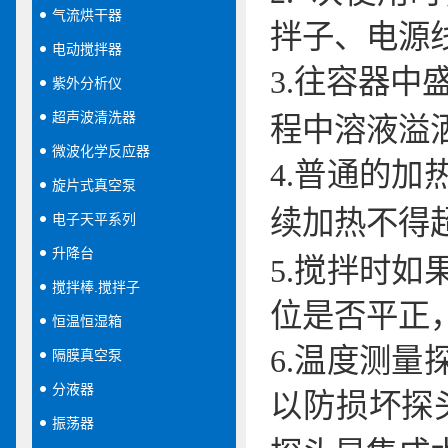
气流烘干器
拌子、电源
电动搅拌器
3.
往容器中
紫外分析仪
超声波清洗器
程中溶液溢
微波化学反应器
4.
普通的加
旋片式真空泵
续加热不得
电子天平系列
升降台
5.
搅拌时如
搅拌棒.搅拌子
位是否平正
恒温恒湿箱
6.
温度测量
隔膜真空泵
分液器
以防损坏探
振荡器