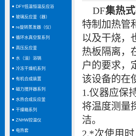
DFY低温恒温反应浴
DF
集热式
玻璃反应釜（器）
特制加热管
re旋转蒸发器（仪）
以及干烧，
循环水真空泵系列
高压反应釜
热板隔离，
水（油）浴锅
户的要求，
冷冻干燥机系列
该设备的在
有机合成装置
磁力搅拌器系列
1.
仪器应保
水热合成反应釜
将温度测量
干燥箱系列
洁。
ZNHW控温仪
电热套
2.
*次使用