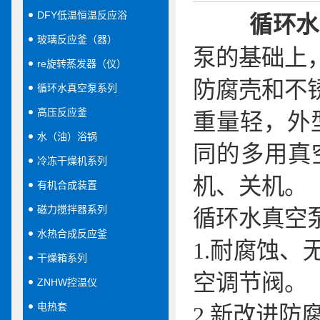
DFY低温恒温反应浴
循环水
玻璃反应釜（器）
泵的基础上
re旋转蒸发器（仪）
防腐壳和不
循环水真空泵系列
高压反应釜
重量轻，外
水（油）浴锅
同的多用真
冷冻干燥机系列
机、关机。
有机合成装置
磁力搅拌器系列
循环水真空
水热合成反应釜
1.
耐腐蚀、
干燥箱系列
空调节阀。
ZNHW控温仪
电热套
2.
新改进防