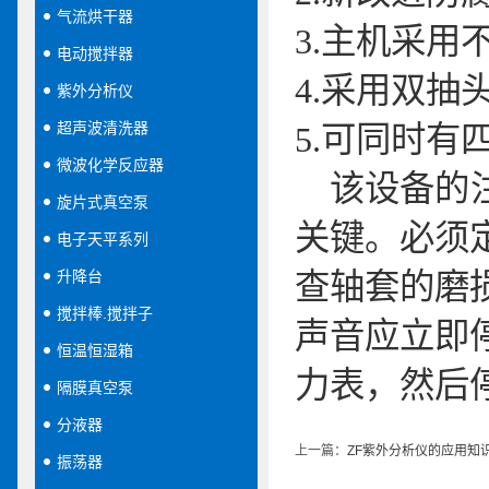
气流烘干器
3.
主机采用
电动搅拌器
4.
采用双抽
紫外分析仪
超声波清洗器
5.
可同时有
微波化学反应器
该设备的注
旋片式真空泵
关键。必须
电子天平系列
升降台
查轴套的磨
搅拌棒.搅拌子
声音应立即
恒温恒湿箱
力表，然后
隔膜真空泵
分液器
上一篇：
ZF紫外分析仪的应用知
振荡器