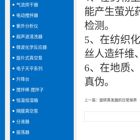
气流烘干器
能产生萤光
电动搅拌器
检测。
紫外分析仪
超声波清洗器
5
、在纺织
微波化学反应器
丝人造纤维
旋片式真空泵
6
、在地质
电子天平系列
真伪。
升降台
搅拌棒.搅拌子
恒温恒湿箱
上一篇：
旋转蒸发器的日常保养
隔膜真空泵
分液器
振荡器