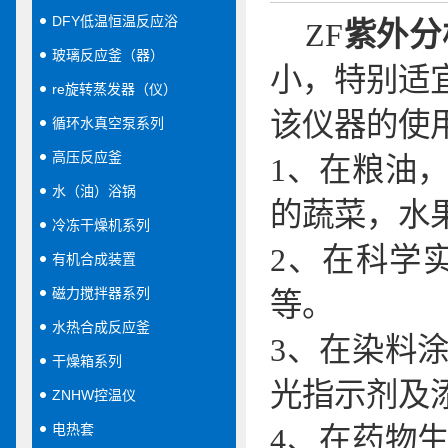
DFY低温恒温反应浴
ZF
紫外分
玻璃反应釜（器）
小，特别适
re旋转蒸发器（仪）
该仪器的使
循环水真空泵系列
高压反应釜
1
、在粮油
水（油）浴锅
的蔬菜，水
冷冻干燥机系列
2
、在科学
有机合成装置
磁力搅拌器系列
等。
水热合成反应釜
3
、在染料
干燥箱系列
光指示剂及
ZNHW控温仪
电热套
4
、在药物