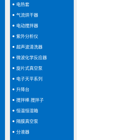
电热套
气流烘干器
电动搅拌器
紫外分析仪
超声波清洗器
微波化学反应器
旋片式真空泵
电子天平系列
升降台
搅拌棒.搅拌子
恒温恒湿箱
隔膜真空泵
分液器