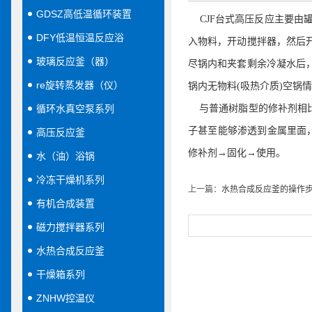
GDSZ高低温循环装置
CJF
台式高压反应主要由
DFY低温恒温反应浴
入物料，开动搅拌器，然后
玻璃反应釜（器）
尽锅内和夹套剩余冷凝水后
re旋转蒸发器（仪）
锅内无物料
(
吸热介质
)
空锅情
循环水真空泵系列
与普通树脂型的修补剂相比
子甚至能够渗透到金属里面
高压反应釜
修补剂→固化→使用。
水（油）浴锅
冷冻干燥机系列
上一篇：
水热合成反应釜的操作
有机合成装置
磁力搅拌器系列
水热合成反应釜
干燥箱系列
ZNHW控温仪