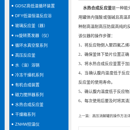
GDSZ高低温循环装置
水热合成反应釜
是一种能
DFY低温恒温反应浴
用罐体内强酸或强碱且高温
玻璃反应釜（器）
种耐高温耐高压防腐高纯的
re旋转蒸发器（仪）
该仪器的操作步骤：
循环水真空泵系列
1
、将反应物倒入聚四氟乙烯
2
、确保釜体下垫片位置正确
高压反应釜
3
、将水热合成反应釜置于加
水（油）浴锅
4
、当确认腹内温度低于反应
冷冻干燥机系列
反应釜的使用寿命。
有机合成装置
5
、确认腹内温度低于反应
磁力搅拌器系列
6
、每次使用后要及时将其清
水热合成反应釜
干燥箱系列
上一篇：
高压消解罐的操作方法
ZNHW控温仪