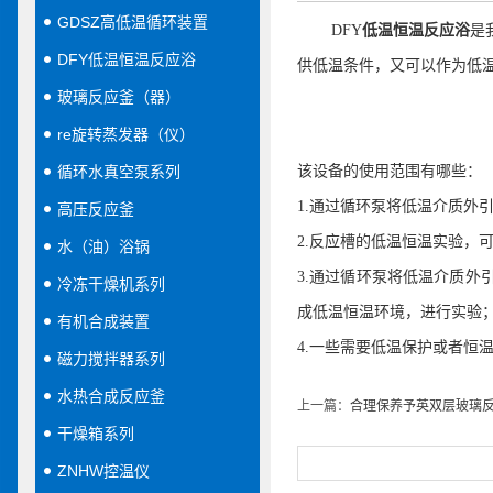
GDSZ高低温循环装置
DFY
低温恒温反应浴
是
DFY低温恒温反应浴
供低温条件，又可以作为低
玻璃反应釜（器）
re旋转蒸发器（仪）
循环水真空泵系列
该设备的使用范围有哪些：
1.
通过循环泵将低温介质外
高压反应釜
2.
反应槽的低温恒温实验，
水（油）浴锅
3.
通过循环泵将低温介质外
冷冻干燥机系列
成低温恒温环境，进行实验
有机合成装置
4.
一些需要低温保护或者恒
磁力搅拌器系列
水热合成反应釜
上一篇：
合理保养予英双层玻璃
干燥箱系列
ZNHW控温仪