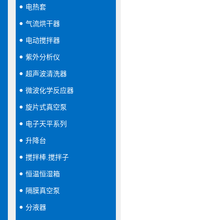
电热套
气流烘干器
电动搅拌器
紫外分析仪
超声波清洗器
微波化学反应器
旋片式真空泵
电子天平系列
升降台
搅拌棒.搅拌子
恒温恒湿箱
隔膜真空泵
分液器