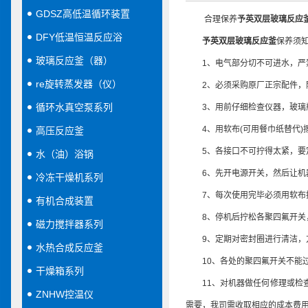
GDSZ高低温循环装置
合理保养
予英双层玻璃反应
DFY低温恒温反应浴
予英双层玻璃反应釜
保养须
玻璃反应釜（器）
1、电气部分切不可进水，严
re旋转蒸发器（仪）
2、必须采购原厂正宗配件，随
循环水真空泵系列
3、用前仔细检查仪器，玻璃瓶
4、用软布(可用餐巾纸替代)擦
高压反应釜
5、各接口不可拧得太紧，要定
水（油）浴锅
6、先开电源开关，然后让机器
冷冻干燥机系列
7、每次使用完毕必须用软布擦
有机合成装置
8、停机后拧松各聚四氟开关，
磁力搅拌器系列
9、定期对密封圈进行清洁，方
水热合成反应釜
10、各处的聚四氟开关不能过
干燥箱系列
11、对机器做任何修理或检查
ZNHW控温仪
需要，我司需收取相应的成本费