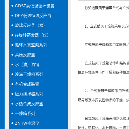
GDSZ高低温循环装置
你知道
鼓风干燥箱
台式与立
DFY低温恒温反应浴
玻璃反应釜（器）
1、立式鼓风干燥箱采用长方体
re旋转蒸发器（仪）
循环水真空泵系列
立式鼓风干燥箱采用美国风机，
高压反应釜
立式鼓风干燥箱功率和结构较大
水（油）浴锅
恒温环境条件下作干燥和各种恒
冷冻干燥机系列
有机合成装置
2、台式鼓风干燥箱采用卧式的
磁力搅拌器系列
燃易爆及非挥发性物品的干燥、
水热合成反应釜
干燥箱系列
台式鼓风干燥箱采用热风循环系
ZNHW控温仪
硬性、热软化、水分排除，生物