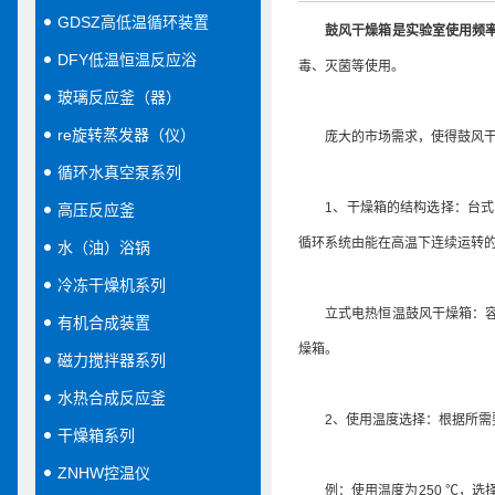
GDSZ高低温循环装置
鼓风干燥箱
是实验室使用频
DFY低温恒温反应浴
毒、灭菌等使用。
玻璃反应釜（器）
re旋转蒸发器（仪）
庞大的市场需求，使得鼓风干燥
循环水真空泵系列
1、干燥箱的结构选择：台式电
高压反应釜
循环系统由能在高温下连续运转
水（油）浴锅
冷冻干燥机系列
立式电热恒温鼓风干燥箱：容积
有机合成装置
燥箱。
磁力搅拌器系列
水热合成反应釜
2、使用温度选择：根据所需要
干燥箱系列
ZNHW控温仪
例：使用温度为250 ℃，选择