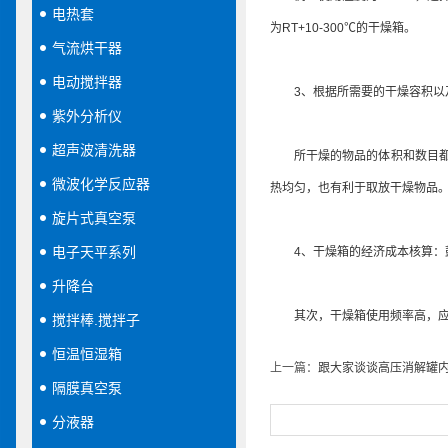
电热套
为RT+10-300℃的干燥箱。
气流烘干器
电动搅拌器
3、根据所需要的干燥容积以及
紫外分析仪
超声波清洗器
所干燥的物品的体积和数目都会
微波化学反应器
热均匀，也有利于取放干燥物品
旋片式真空泵
电子天平系列
4、干燥箱的经济成本核算：鼓
升降台
其次，干燥箱使用频率高，应该
搅拌棒.搅拌子
恒温恒湿箱
上一篇：
跟大家谈谈高压消解罐
隔膜真空泵
分液器